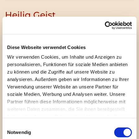
Heilig Geist
Ein Ort, an dem der Geist bewegt. Entdecken Sie
unsere vielfältigen Angebote, die den Glauben im
Alltag lebendig werden lassen. Feiern Sie mit uns
Diese Webseite verwendet Cookies
die Gegenwart Gottes.
Wir verwenden Cookies, um Inhalte und Anzeigen zu
personalisieren, Funktionen für soziale Medien anbieten
zu können und die Zugriffe auf unsere Website zu
Mehr erfahren
analysieren. Außerdem geben wir Informationen zu Ihrer
Verwendung unserer Website an unsere Partner für
soziale Medien, Werbung und Analysen weiter. Unsere
Partner führen diese Informationen möglicherweise mit
weiteren Daten zusammen, die Sie ihnen bereitgestellt
haben oder die sie im Rahmen Ihrer Nutzung der Dienste
gesammelt haben.
Einwilligungsauswahl
Notwendig