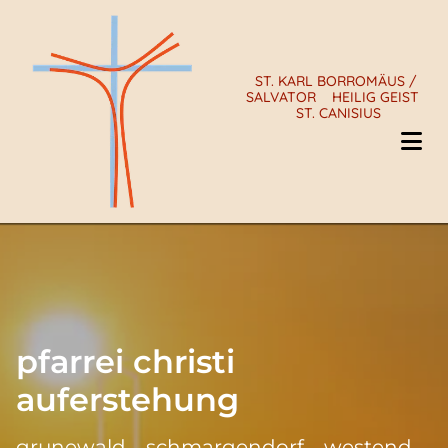
ST. KARL BORROMÄUS /
SALVATOR
HEILIG GEIST
ST. CANISIUS
pfarrei christi
auferstehung
grunewald – schmargendorf – westend –