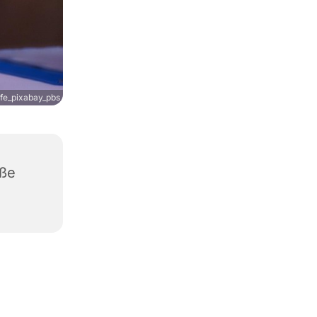
fe_pixabay_pbs
aße