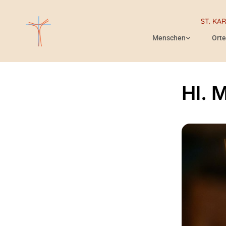
ST. KA
Menschen
Orte
Hl. 