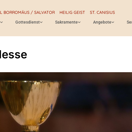
RL BORROMÄUS / SALVATOR
HEILIG GEIST
ST. CANISIUS
Gottesdienst
Sakramente
Angebote
Se
Messe