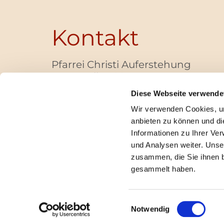
Kontakt
Pfarrei Christi Auferstehung
Bayernallee 28
14052 Berlin
Diese Webseite verwende
+49 (0)30 / 30 00 03 -40
Wir verwenden Cookies, um
pfarrbuero@christi-auferstehung.net
anbieten zu können und di
IBAN DE62 3706 0193 6006 9310 04
Informationen zu Ihrer Ve
und Analysen weiter. Unse
zusammen, die Sie ihnen b
I
gesammelt haben.
Einwilligungsauswahl
Notwendig