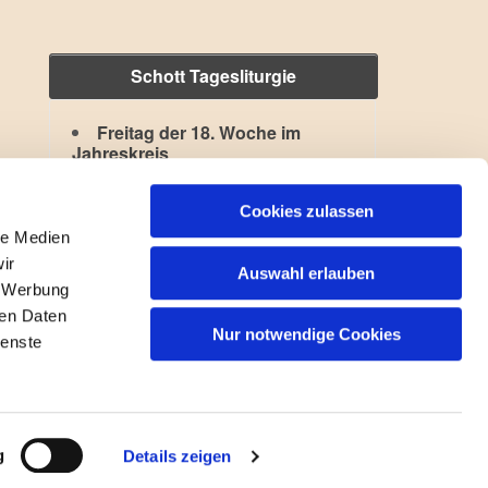
Schott Tagesliturgie
Freitag der 18. Woche im
Jahreskreis
Hl. Kajetan
,
Hl. Xystus II.
Lesejahr: A II, Stb: II. Woche
Cookies zulassen
le Medien
ir
Auswahl erlauben
, Werbung
ren Daten
Nur notwendige Cookies
ienste
gin
g
Details zeigen