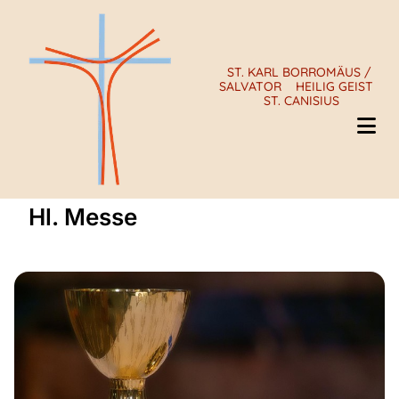
ST. KARL BORROMÄUS /
SALVATOR
HEILIG GEIST
ST. CANISIUS
Hl. Messe