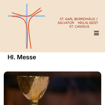
ST. KARL BORROMÄUS /
SALVATOR
HEILIG GEIST
ST. CANISIUS
Hl. Messe