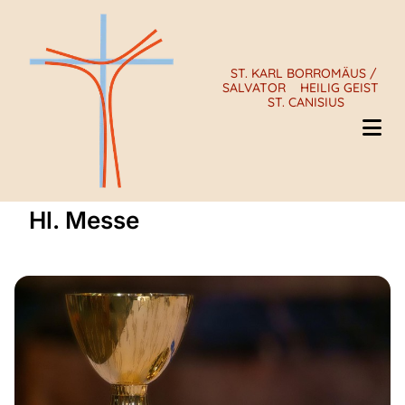
ST. KARL BORROMÄUS /
SALVATOR
HEILIG GEIST
ST. CANISIUS
Hl. Messe