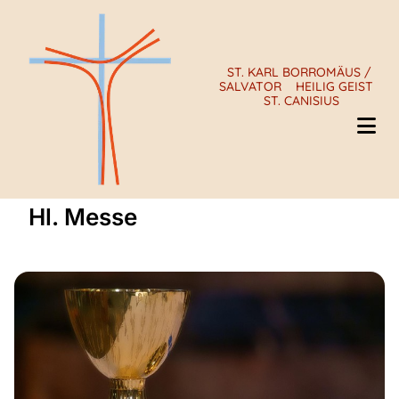
ST. KARL BORROMÄUS /
SALVATOR
HEILIG GEIST
ST. CANISIUS
Hl. Messe