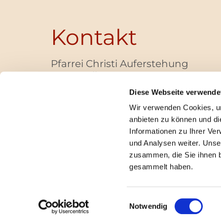
Kontakt
Pfarrei Christi Auferstehung
Bayernallee 28
14052 Berlin
Diese Webseite verwende
+49 (0)30 / 30 00 03 -40
Wir verwenden Cookies, um
pfarrbuero@christi-auferstehung.net
anbieten zu können und di
IBAN DE62 3706 0193 6006 9310 04
Informationen zu Ihrer Ve
und Analysen weiter. Unse
zusammen, die Sie ihnen b
I
gesammelt haben.
Einwilligungsauswahl
Notwendig