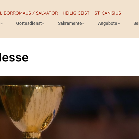
RL BORROMÄUS / SALVATOR
HEILIG GEIST
ST. CANISIUS
Gottesdienst
Sakramente
Angebote
Se
Messe