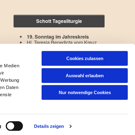
Schott Tagesliturgie
19. Sonntag im Jahreskreis
Hl. Teresia Benedicta vom Kreuz
Lesejahr: A II, Stb: III. Woche
Cookies zulassen
le Medien
ir
Auswahl erlauben
, Werbung
ren Daten
Nur notwendige Cookies
ienste
gin
g
Details zeigen