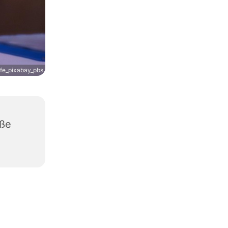
fe_pixabay_pbs
aße