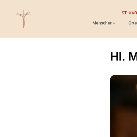
ST. KA
Menschen
Orte
Hl. 