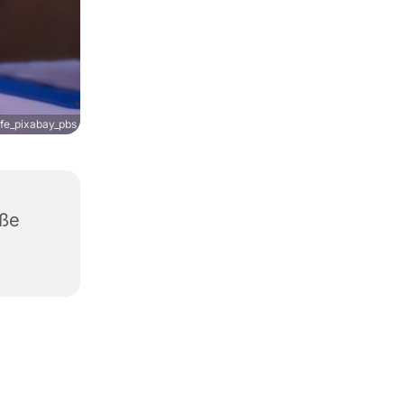
fe_pixabay_pbs
aße