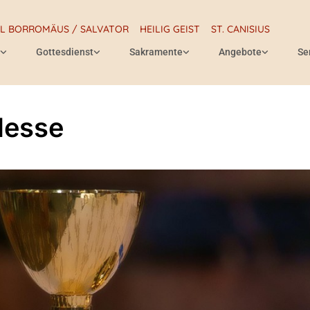
RL BORROMÄUS / SALVATOR
HEILIG GEIST
ST. CANISIUS
Gottesdienst
Sakramente
Angebote
Se
Messe