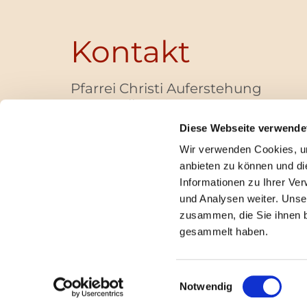
Kontakt
Pfarrei Christi Auferstehung
Bayernallee 28
14052 Berlin
Diese Webseite verwende
+49 (0)30 / 30 00 03 -40
Wir verwenden Cookies, um
pfarrbuero@christi-auferstehung.net
anbieten zu können und di
IBAN DE62 3706 0193 6006 9310 04
Informationen zu Ihrer Ve
und Analysen weiter. Unse
zusammen, die Sie ihnen b
I
gesammelt haben.
Einwilligungsauswahl
Notwendig