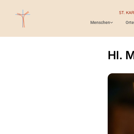
ST. KA
Menschen
Orte
Hl. 