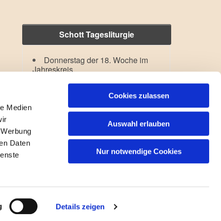
Schott Tagesliturgie
Donnerstag der 18. Woche im
Jahreskreis
Verklärung des Herrn
Lesejahr: A II, Stb: II. Woche
Cookies zulassen
le Medien
ir
Auswahl erlauben
, Werbung
ren Daten
Nur notwendige Cookies
ienste
gin
g
Details zeigen