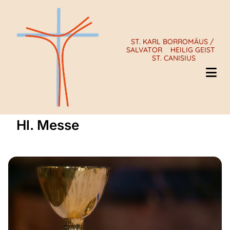
ST. KARL BORROMÄUS /
SALVATOR
HEILIG GEIST
ST. CANISIUS
Hl. Messe