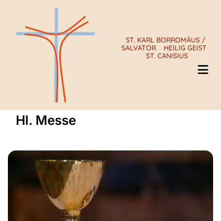
ST. KARL BORROMÄUS /
SALVATOR
HEILIG GEIST
ST. CANISIUS
Hl. Messe