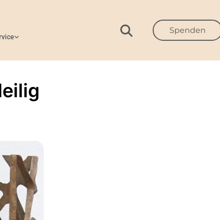
Spenden
rvice
eilig