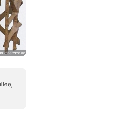
briefservice.de
llee,