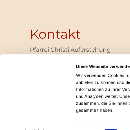
Kontakt
Pfarrei Christi Auferstehung
Bayernallee 28
14052 Berlin
Diese Webseite verwende
+49 (0)30 / 30 00 03 -40
Wir verwenden Cookies, um
pfarrbuero@christi-auferstehung.net
anbieten zu können und di
IBAN DE62 3706 0193 6006 9310 04
Informationen zu Ihrer Ve
und Analysen weiter. Unse
zusammen, die Sie ihnen b
I
gesammelt haben.
Einwilligungsauswahl