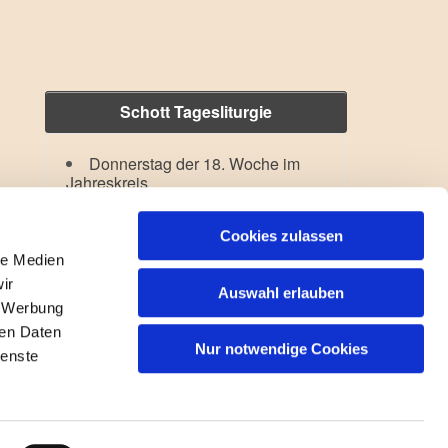
Schott Tagesliturgie
Donnerstag der 18. Woche im
Jahreskreis
Verklärung des Herrn
Lesejahr: A II, Stb: II. Woche
Cookies zulassen
le Medien
ir
Auswahl erlauben
, Werbung
ren Daten
Nur notwendige Cookies
ienste
gin