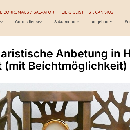
RL BORROMÄUS / SALVATOR
HEILIG GEIST
ST. CANISIUS
Gottesdienst
Sakramente
Angebote
Se
aristische Anbetung in H
t (mit Beichtmöglichkeit)