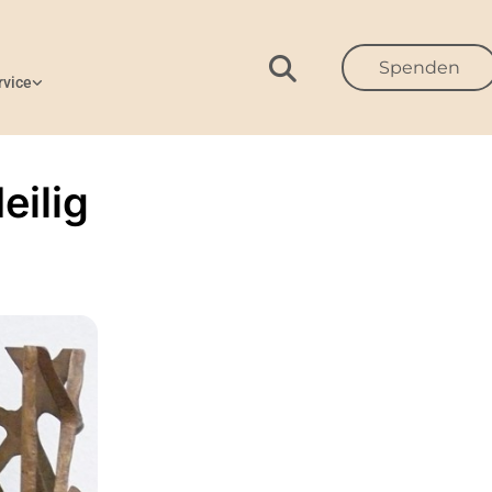
Spenden
rvice
eilig