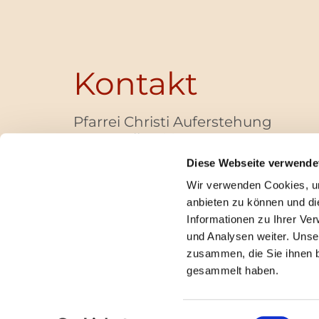
Kontakt
Pfarrei Christi Auferstehung
Bayernallee 28
14052 Berlin
Diese Webseite verwende
+49 (0)30 / 30 00 03 -40
Wir verwenden Cookies, um
pfarrbuero@christi-auferstehung.net
anbieten zu können und di
IBAN DE62 3706 0193 6006 9310 04
Informationen zu Ihrer Ve
und Analysen weiter. Unse
zusammen, die Sie ihnen b
I
gesammelt haben.
Einwilligungsauswahl