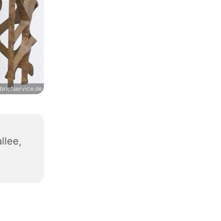
briefservice.de
llee,