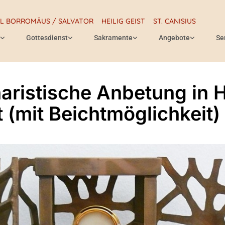
RL BORROMÄUS / SALVATOR
HEILIG GEIST
ST. CANISIUS
Gottesdienst
Sakramente
Angebote
Se
aristische Anbetung in H
t (mit Beichtmöglichkeit)