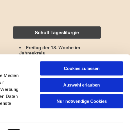
Schott Tagesliturgie
Freitag der 18. Woche im
Jahreskreis
Hl. Kajetan
,
Hl. Xystus II.
Lesejahr: A II, Stb: II. Woche
Cookies zulassen
le Medien
ir
Auswahl erlauben
, Werbung
ren Daten
Nur notwendige Cookies
ienste
gin