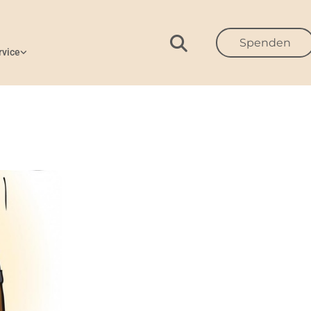
Spenden
rvice