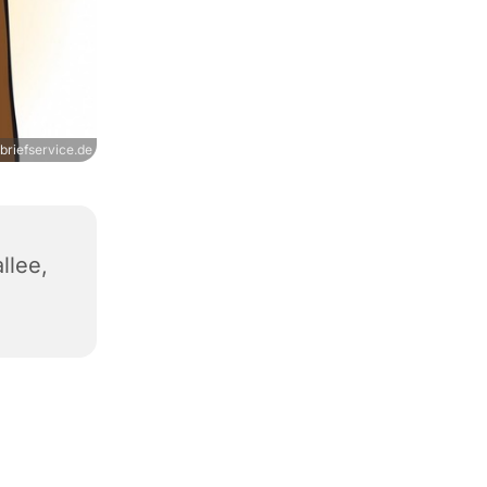
briefservice.de
llee,