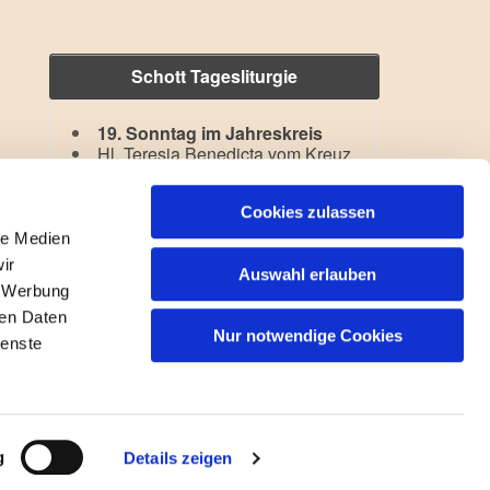
Schott Tagesliturgie
19. Sonntag im Jahreskreis
Hl. Teresia Benedicta vom Kreuz
Lesejahr: A II, Stb: III. Woche
Cookies zulassen
le Medien
ir
Auswahl erlauben
, Werbung
ren Daten
Nur notwendige Cookies
ienste
gin
g
Details zeigen