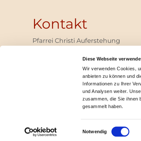
Kontakt
Pfarrei Christi Auferstehung
Bayernallee 28
14052 Berlin
Diese Webseite verwende
+49 (0)30 / 30 00 03 -40
Wir verwenden Cookies, um
pfarrbuero@christi-auferstehung.net
anbieten zu können und di
IBAN DE62 3706 0193 6006 9310 04
Informationen zu Ihrer Ve
und Analysen weiter. Unse
zusammen, die Sie ihnen b
I
gesammelt haben.
Einwilligungsauswahl
Notwendig