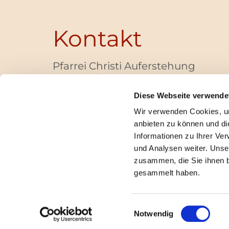
Kontakt
Pfarrei Christi Auferstehung
Bayernallee 28
14052 Berlin
Diese Webseite verwende
+49 (0)30 / 30 00 03 -40
Wir verwenden Cookies, um
pfarrbuero@christi-auferstehung.net
anbieten zu können und di
IBAN DE62 3706 0193 6006 9310 04
Informationen zu Ihrer Ve
und Analysen weiter. Unse
zusammen, die Sie ihnen b
I
gesammelt haben.
Einwilligungsauswahl
Notwendig