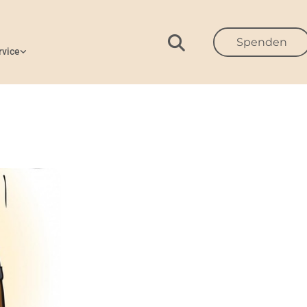
Spenden
rvice