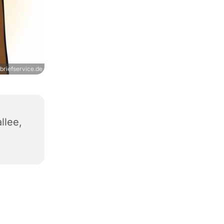
briefservice.de
llee,