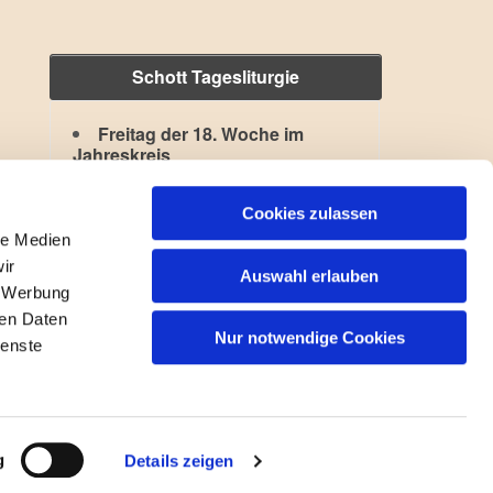
Schott Tagesliturgie
Freitag der 18. Woche im
Jahreskreis
Hl. Kajetan
,
Hl. Xystus II.
Lesejahr: A II, Stb: II. Woche
Cookies zulassen
le Medien
ir
Auswahl erlauben
, Werbung
ren Daten
Nur notwendige Cookies
ienste
gin
g
Details zeigen