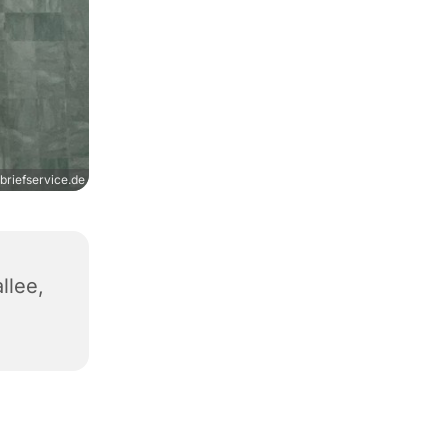
briefservice.de
llee,