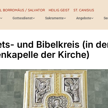
RL BORROMÄUS / SALVATOR
HEILIG GEIST
ST. CANISIUS
Gottesdienst
Sakramente
Angebote
Se
ts- und Bibelkreis (in de
enkapelle der Kirche)