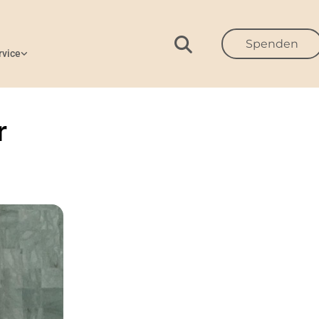
Spenden
rvice
r