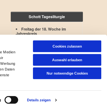
Schott Tagesliturgie
Freitag der 18. Woche im
Jahreskreis
Hl. Kajetan
,
Hl. Xystus II.
Lesejahr: A II, Stb: II. Woche
Cookies zulassen
le Medien
ir
Auswahl erlauben
, Werbung
ren Daten
Nur notwendige Cookies
ienste
gin
g
Details zeigen