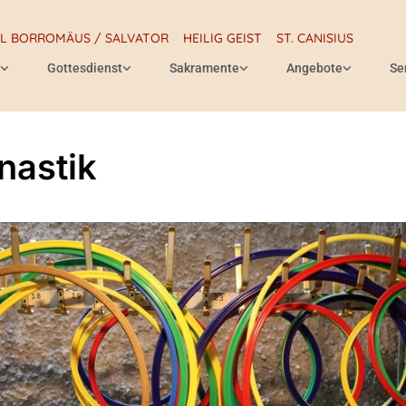
RL BORROMÄUS / SALVATOR
HEILIG GEIST
ST. CANISIUS
Gottesdienst
Sakramente
Angebote
Se
astik