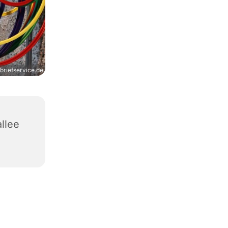
riefservice.de
allee