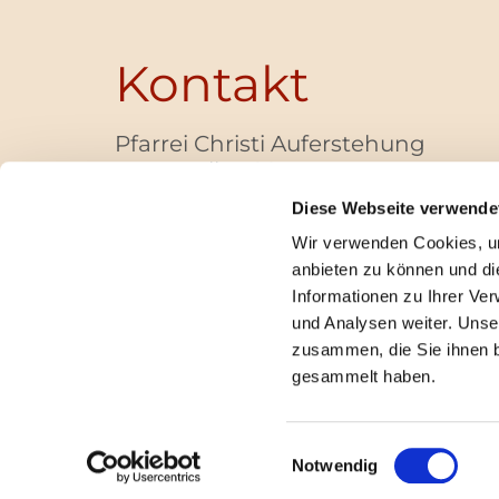
Kontakt
Pfarrei Christi Auferstehung
Bayernallee 28
14052 Berlin
Diese Webseite verwende
+49 (0)30 / 30 00 03 -40
Wir verwenden Cookies, um
pfarrbuero@christi-auferstehung.net
anbieten zu können und di
IBAN DE62 3706 0193 6006 9310 04
Informationen zu Ihrer Ve
und Analysen weiter. Unse
zusammen, die Sie ihnen b
I
gesammelt haben.
Einwilligungsauswahl
Notwendig