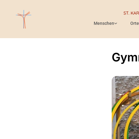
ST. KA
Menschen
Orte
Gymn