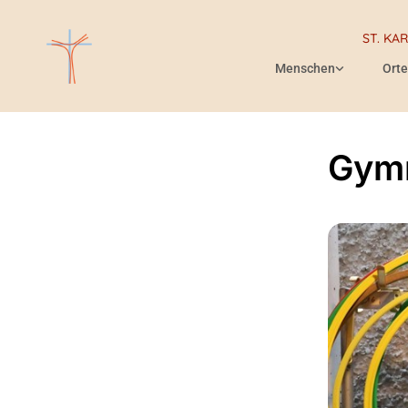
ST. KA
Menschen
Orte
Gymn