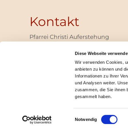
Kontakt
Pfarrei Christi Auferstehung
Bayernallee 28
14052 Berlin
Diese Webseite verwende
+49 (0)30 / 30 00 03 -40
Wir verwenden Cookies, um
pfarrbuero@christi-auferstehung.net
anbieten zu können und di
IBAN DE62 3706 0193 6006 9310 04
Informationen zu Ihrer Ve
und Analysen weiter. Unse
zusammen, die Sie ihnen b
I
gesammelt haben.
Einwilligungsauswahl
Notwendig