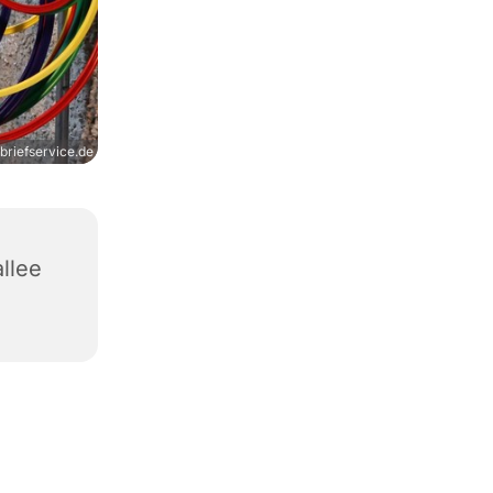
riefservice.de
allee