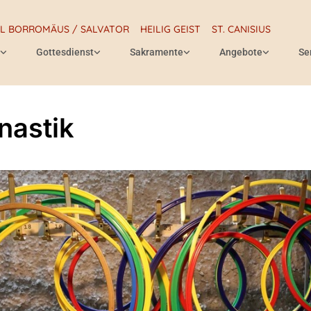
RL BORROMÄUS / SALVATOR
HEILIG GEIST
ST. CANISIUS
Gottesdienst
Sakramente
Angebote
Se
astik