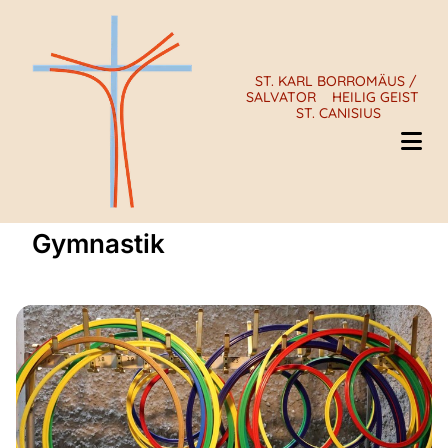
ST. KARL BORROMÄUS /
SALVATOR
HEILIG GEIST
ST. CANISIUS
Gymnastik