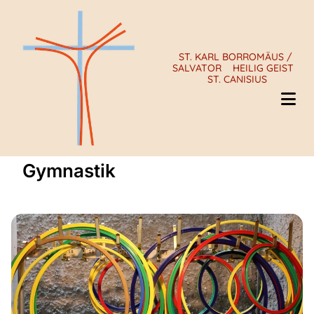
ST. KARL BORROMÄUS /
SALVATOR
HEILIG GEIST
ST. CANISIUS
Gymnastik