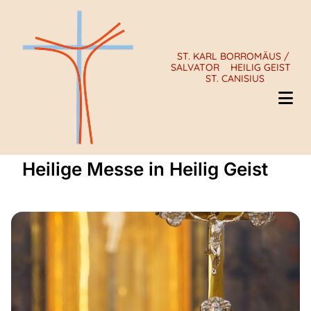
ST. KARL BORROMÄUS /
SALVATOR
HEILIG GEIST
ST. CANISIUS
Heilige Messe in Heilig Geist