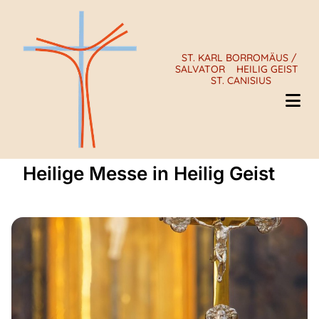
ST. KARL BORROMÄUS /
SALVATOR
HEILIG GEIST
ST. CANISIUS
Heilige Messe in Heilig Geist