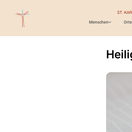
ST. KA
Menschen
Orte
Heil