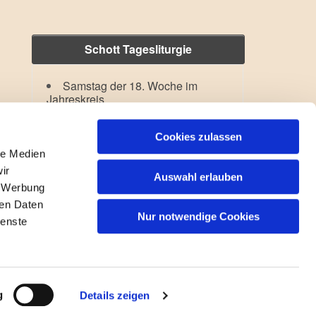
Schott Tagesliturgie
Samstag der 18. Woche im
Jahreskreis
Hl. Dominikus
Lesejahr: A II, Stb: II. Woche
Cookies zulassen
le Medien
ir
Auswahl erlauben
, Werbung
ren Daten
Nur notwendige Cookies
ienste
gin
g
Details zeigen