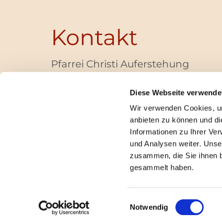
Kontakt
Pfarrei Christi Auferstehung
Bayernallee 28
14052 Berlin
Diese Webseite verwende
+49 (0)30 / 30 00 03 -40
Wir verwenden Cookies, um
pfarrbuero@christi-auferstehung.net
anbieten zu können und di
IBAN DE62 3706 0193 6006 9310 04
Informationen zu Ihrer Ve
und Analysen weiter. Unse
zusammen, die Sie ihnen b
I
gesammelt haben.
Einwilligungsauswahl
Notwendig