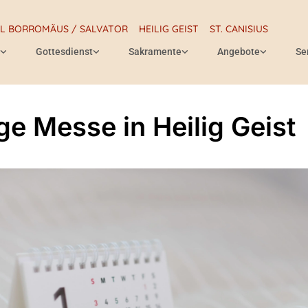
RL BORROMÄUS / SALVATOR
HEILIG GEIST
ST. CANISIUS
Gottesdienst
Sakramente
Angebote
Se
ige Messe in Heilig Geist