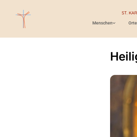
ST. KA
Menschen
Orte
Heil