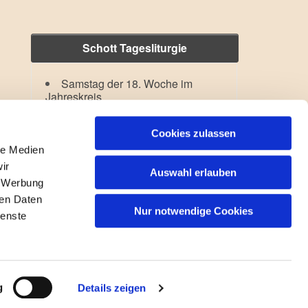
Schott Tagesliturgie
Samstag der 18. Woche im
Jahreskreis
Hl. Dominikus
Lesejahr: A II, Stb: II. Woche
Cookies zulassen
le Medien
ir
Auswahl erlauben
, Werbung
ren Daten
Nur notwendige Cookies
ienste
gin
g
Details zeigen