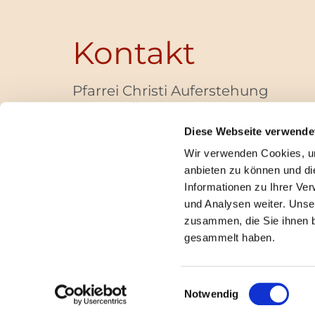
Kontakt
Pfarrei Christi Auferstehung
Bayernallee 28
14052 Berlin
Diese Webseite verwende
+49 (0)30 / 30 00 03 -40
Wir verwenden Cookies, um
pfarrbuero@christi-auferstehung.net
anbieten zu können und di
IBAN DE62 3706 0193 6006 9310 04
Informationen zu Ihrer Ve
und Analysen weiter. Unse
zusammen, die Sie ihnen b
I
gesammelt haben.
Einwilligungsauswahl
Notwendig