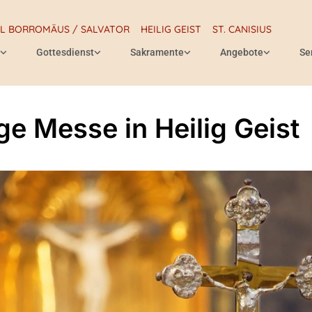
RL BORROMÄUS / SALVATOR
HEILIG GEIST
ST. CANISIUS
Gottesdienst
Sakramente
Angebote
Se
ige Messe in Heilig Geist