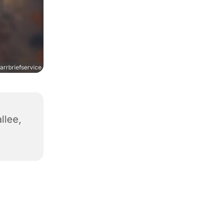
rrbriefservice
llee,