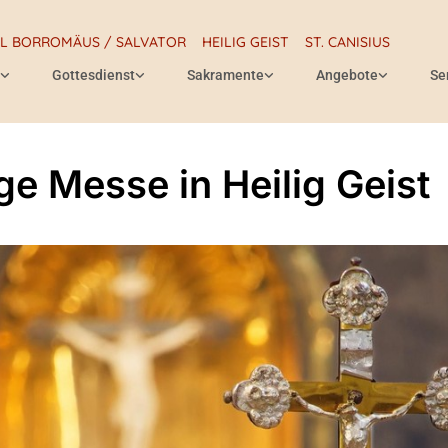
RL BORROMÄUS / SALVATOR
HEILIG GEIST
ST. CANISIUS
Gottesdienst
Sakramente
Angebote
Se
ige Messe in Heilig Geist