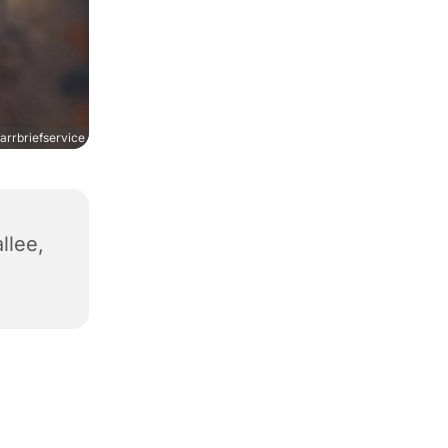
rrbriefservice
llee,