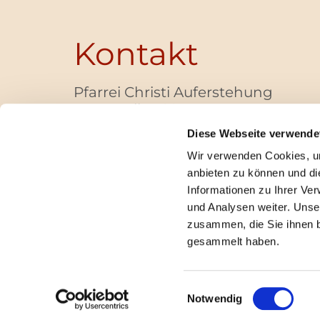
Kontakt
Pfarrei Christi Auferstehung
Bayernallee 28
14052 Berlin
Diese Webseite verwende
+49 (0)30 / 30 00 03 -40
Wir verwenden Cookies, um
pfarrbuero@christi-auferstehung.net
anbieten zu können und di
IBAN DE62 3706 0193 6006 9310 04
Informationen zu Ihrer Ve
und Analysen weiter. Unse
zusammen, die Sie ihnen b
I
gesammelt haben.
Einwilligungsauswahl
Notwendig