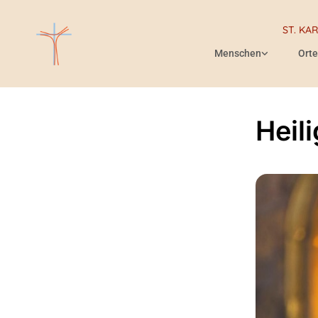
ST. KA
Menschen
Orte
Heil