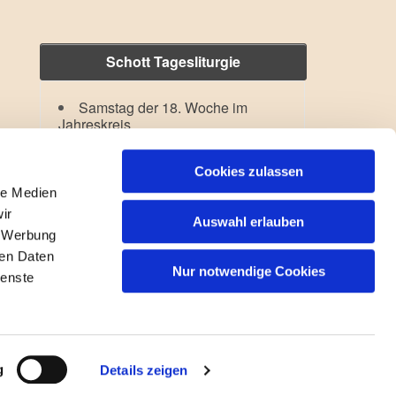
Schott Tagesliturgie
Samstag der 18. Woche im
Jahreskreis
Hl. Dominikus
Lesejahr: A II, Stb: II. Woche
Cookies zulassen
le Medien
ir
Auswahl erlauben
, Werbung
ren Daten
Nur notwendige Cookies
ienste
gin
g
Details zeigen