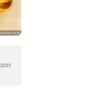
briefservice.de
12051