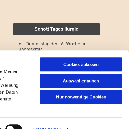
Schott Tagesliturgie
Donnerstag der 18. Woche im
Jahreskreis
Verklärung des Herrn
Lesejahr: A II, Stb: II. Woche
Cookies zulassen
le Medien
ir
Auswahl erlauben
, Werbung
ren Daten
Nur notwendige Cookies
ienste
gin
g