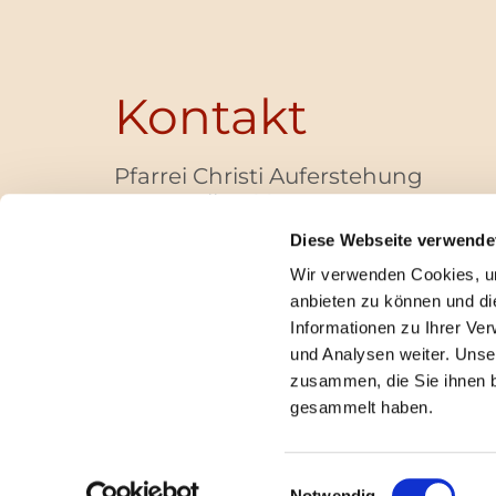
Kontakt
Pfarrei Christi Auferstehung
Bayernallee 28
14052 Berlin
Diese Webseite verwende
+49 (0)30 / 30 00 03 -40
Wir verwenden Cookies, um
pfarrbuero@christi-auferstehung.net
anbieten zu können und di
IBAN DE62 3706 0193 6006 9310 04
Informationen zu Ihrer Ve
und Analysen weiter. Unse
zusammen, die Sie ihnen b
I
gesammelt haben.
Einwilligungsauswahl
Notwendig