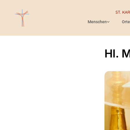
ST. KA
Menschen
Orte
Hl. 