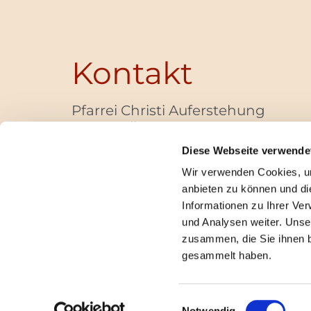
Kontakt
Pfarrei Christi Auferstehung
Bayernallee 28
14052 Berlin
Diese Webseite verwende
+49 (0)30 / 30 00 03 -40
Wir verwenden Cookies, um
pfarrbuero@christi-auferstehung.net
anbieten zu können und di
IBAN DE62 3706 0193 6006 9310 04
Informationen zu Ihrer Ve
und Analysen weiter. Unse
zusammen, die Sie ihnen b
I
gesammelt haben.
Einwilligungsauswahl
Notwendig