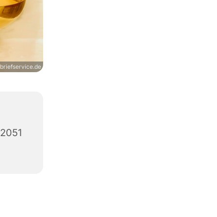
briefservice.de
12051