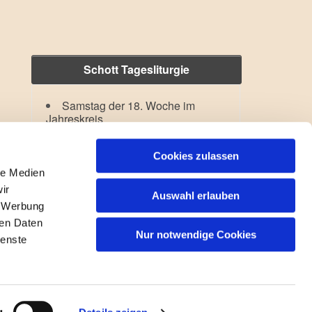
Schott Tagesliturgie
Samstag der 18. Woche im
Jahreskreis
Hl. Dominikus
Lesejahr: A II, Stb: II. Woche
Cookies zulassen
le Medien
ir
Auswahl erlauben
, Werbung
ren Daten
Nur notwendige Cookies
ienste
gin
g