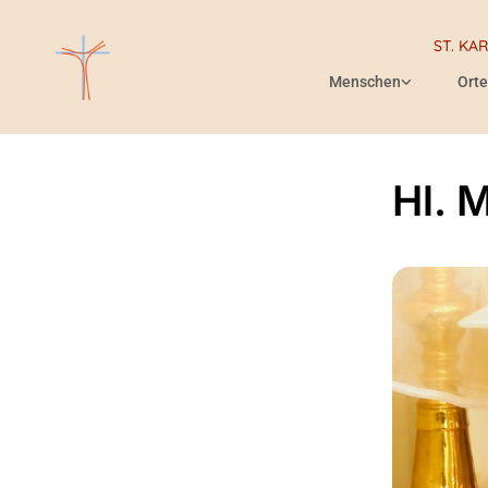
ST. KA
Menschen
Orte
Hl. 