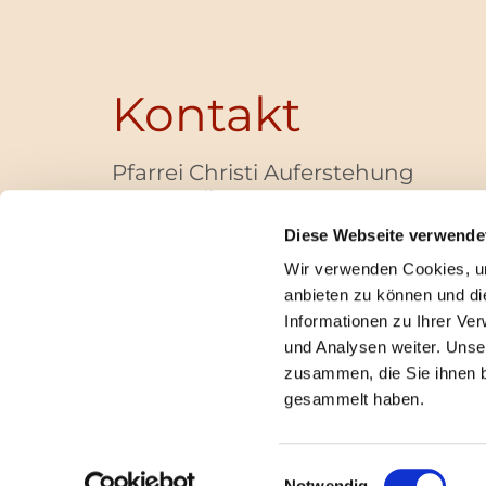
Kontakt
Pfarrei Christi Auferstehung
Bayernallee 28
14052 Berlin
Diese Webseite verwende
+49 (0)30 / 30 00 03 -40
Wir verwenden Cookies, um
pfarrbuero@christi-auferstehung.net
anbieten zu können und di
IBAN DE62 3706 0193 6006 9310 04
Informationen zu Ihrer Ve
und Analysen weiter. Unse
zusammen, die Sie ihnen b
I
gesammelt haben.
Einwilligungsauswahl
Notwendig