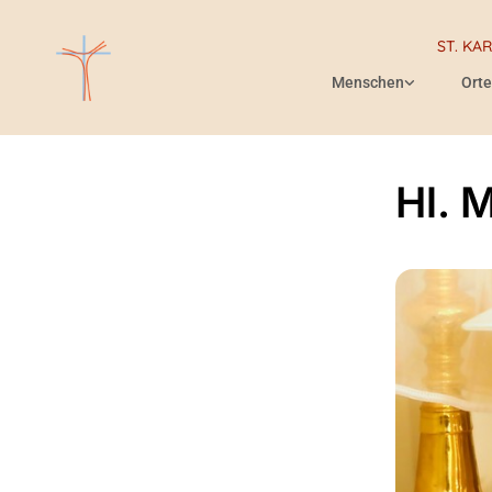
ST. KA
Menschen
Orte
Hl. 