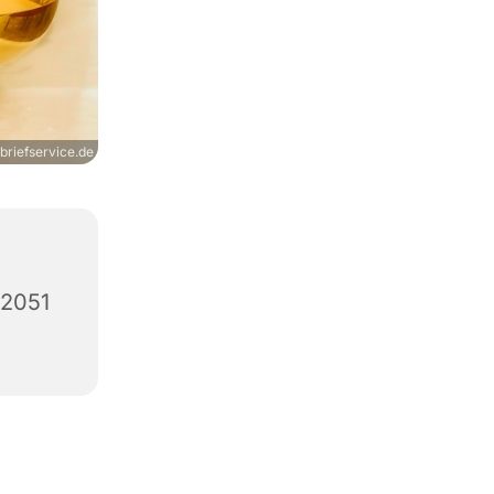
briefservice.de
12051