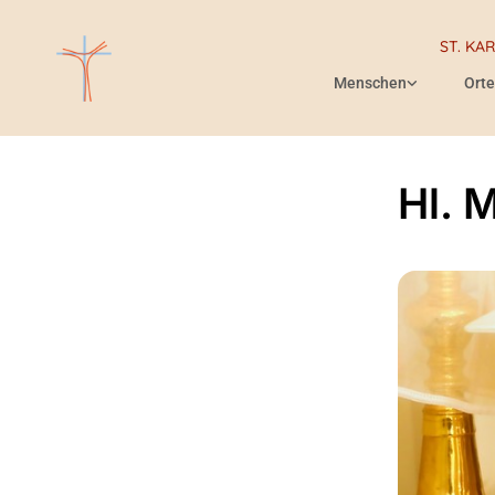
ST. KA
Menschen
Orte
Hl. 