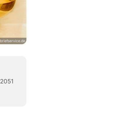
briefservice.de
12051