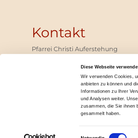
Kontakt
Pfarrei Christi Auferstehung
Bayernallee 28
14052 Berlin
Diese Webseite verwende
+49 (0)30 / 30 00 03 -40
Wir verwenden Cookies, um
pfarrbuero@christi-auferstehung.net
anbieten zu können und di
IBAN DE62 3706 0193 6006 9310 04
Informationen zu Ihrer Ve
und Analysen weiter. Unse
zusammen, die Sie ihnen b
I
gesammelt haben.
Einwilligungsauswahl
Notwendig