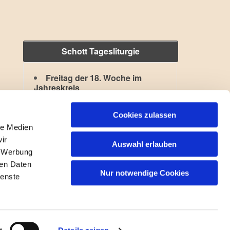
Schott Tagesliturgie
Freitag der 18. Woche im
Jahreskreis
Hl. Kajetan
,
Hl. Xystus II.
Lesejahr: A II, Stb: II. Woche
Cookies zulassen
le Medien
ir
Auswahl erlauben
, Werbung
ren Daten
Nur notwendige Cookies
ienste
gin
g