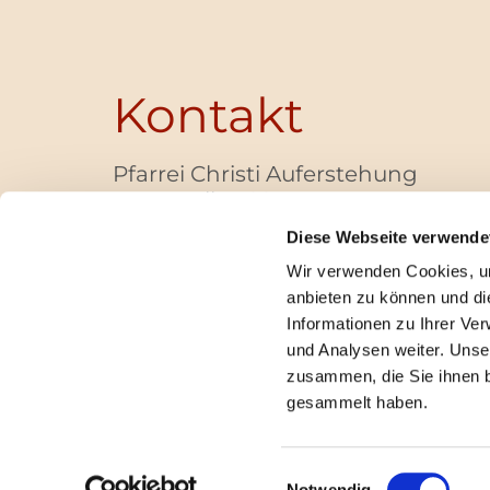
Kontakt
Pfarrei Christi Auferstehung
Bayernallee 28
14052 Berlin
Diese Webseite verwende
+49 (0)30 / 30 00 03 -40
Wir verwenden Cookies, um
pfarrbuero@christi-auferstehung.net
anbieten zu können und di
IBAN DE62 3706 0193 6006 9310 04
Informationen zu Ihrer Ve
und Analysen weiter. Unse
zusammen, die Sie ihnen b
I
gesammelt haben.
Einwilligungsauswahl
Notwendig