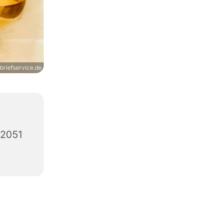
briefservice.de
12051