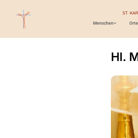
ST. KA
Menschen
Orte
Hl. 