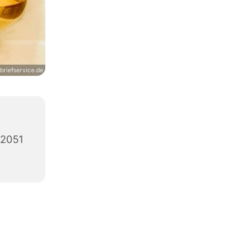
briefservice.de
12051