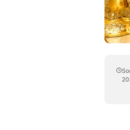
So
20