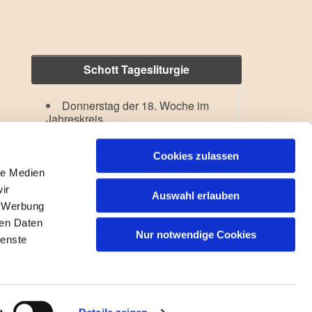
Schott Tagesliturgie
Donnerstag der 18. Woche im
Jahreskreis
Verklärung des Herrn
Lesejahr: A II, Stb: II. Woche
Cookies zulassen
le Medien
ir
Auswahl erlauben
, Werbung
ren Daten
Nur notwendige Cookies
ienste
gin
g