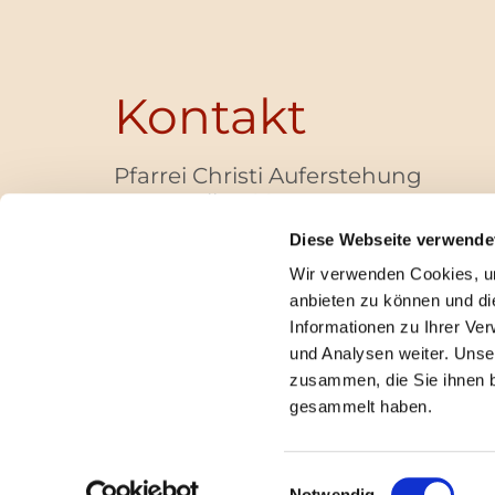
Kontakt
Pfarrei Christi Auferstehung
Bayernallee 28
14052 Berlin
Diese Webseite verwende
+49 (0)30 / 30 00 03 -40
Wir verwenden Cookies, um
pfarrbuero@christi-auferstehung.net
anbieten zu können und di
IBAN DE62 3706 0193 6006 9310 04
Informationen zu Ihrer Ve
und Analysen weiter. Unse
zusammen, die Sie ihnen b
I
gesammelt haben.
Einwilligungsauswahl
Notwendig