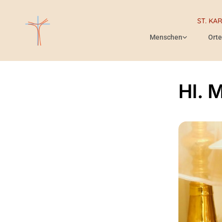
ST. KA
Menschen
Orte
Hl. 