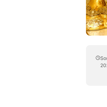
So
20