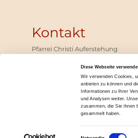
Kontakt
Pfarrei Christi Auferstehung
Bayernallee 28
14052 Berlin
Diese Webseite verwende
+49 (0)30 / 30 00 03 -40
Wir verwenden Cookies, um
pfarrbuero@christi-auferstehung.net
anbieten zu können und di
IBAN DE62 3706 0193 6006 9310 04
Informationen zu Ihrer Ve
und Analysen weiter. Unse
zusammen, die Sie ihnen b
I
gesammelt haben.
Einwilligungsauswahl
Notwendig