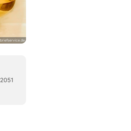
briefservice.de
12051