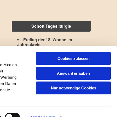
Schott Tagesliturgie
Freitag der 18. Woche im
Jahreskreis
Hl. Kajetan
,
Hl. Xystus II.
Lesejahr: A II, Stb: II. Woche
Cookies zulassen
le Medien
ir
Auswahl erlauben
, Werbung
ren Daten
Nur notwendige Cookies
ienste
gin
g