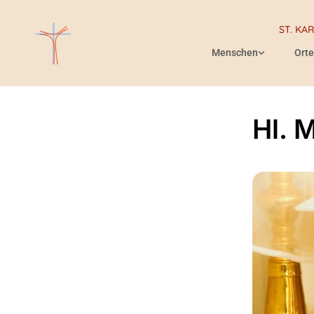
ST. KA
Menschen
Orte
Hl. 