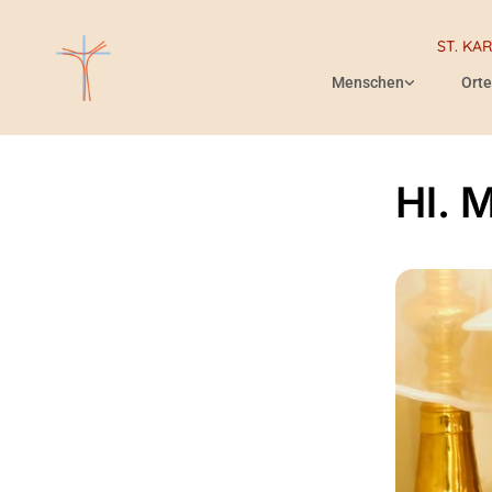
ST. KA
Menschen
Orte
Hl. 