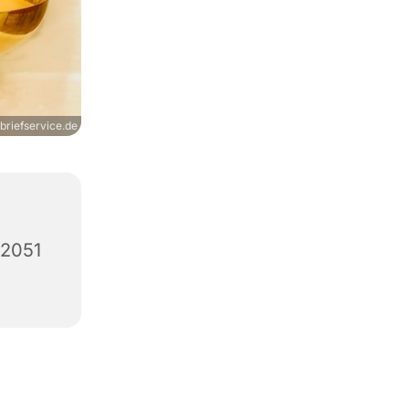
briefservice.de
12051