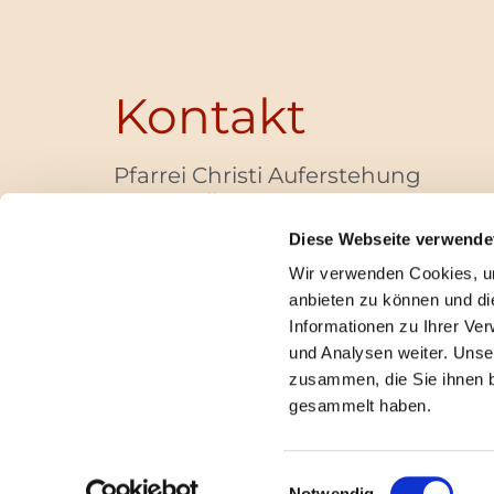
Kontakt
Pfarrei Christi Auferstehung
Bayernallee 28
14052 Berlin
Diese Webseite verwende
+49 (0)30 / 30 00 03 -40
Wir verwenden Cookies, um
pfarrbuero@christi-auferstehung.net
anbieten zu können und di
IBAN DE62 3706 0193 6006 9310 04
Informationen zu Ihrer Ve
und Analysen weiter. Unse
zusammen, die Sie ihnen b
I
gesammelt haben.
Einwilligungsauswahl
Notwendig