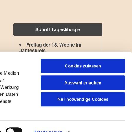
Schott Tagesliturgie
Freitag der 18. Woche im
Jahreskreis
Hl. Kajetan
,
Hl. Xystus II.
Lesejahr: A II, Stb: II. Woche
Cookies zulassen
le Medien
ir
Auswahl erlauben
, Werbung
ren Daten
Nur notwendige Cookies
ienste
gin
g