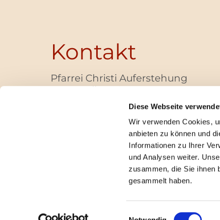
Kontakt
Pfarrei Christi Auferstehung
Bayernallee 28
14052 Berlin
Diese Webseite verwende
+49 (0)30 / 30 00 03 -40
Wir verwenden Cookies, um
pfarrbuero@christi-auferstehung.net
anbieten zu können und di
IBAN DE62 3706 0193 6006 9310 04
Informationen zu Ihrer Ve
und Analysen weiter. Unse
zusammen, die Sie ihnen b
I
gesammelt haben.
Einwilligungsauswahl
Notwendig