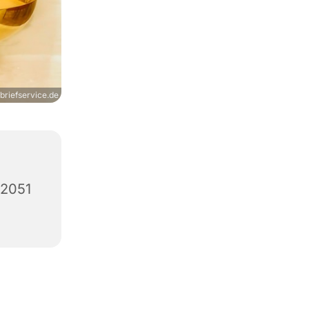
briefservice.de
12051