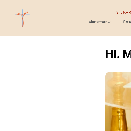
ST. KA
Menschen
Orte
Hl. 