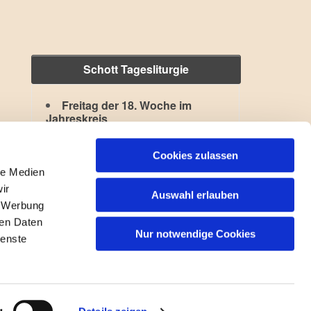
Schott Tagesliturgie
Freitag der 18. Woche im
Jahreskreis
Hl. Kajetan
,
Hl. Xystus II.
Lesejahr: A II, Stb: II. Woche
Cookies zulassen
le Medien
ir
Auswahl erlauben
, Werbung
ren Daten
Nur notwendige Cookies
ienste
gin
g