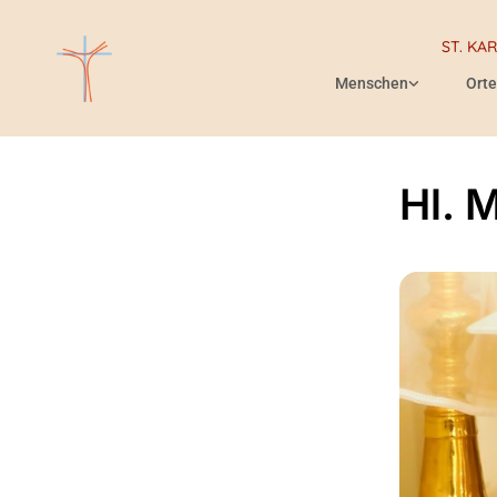
ST. KA
Menschen
Orte
Hl. 