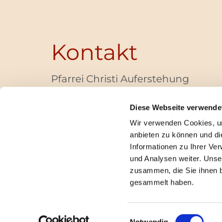
Kontakt
Pfarrei Christi Auferstehung
Bayernallee 28
14052 Berlin
Diese Webseite verwende
+49 (0)30 / 30 00 03 -40
Wir verwenden Cookies, um
pfarrbuero@christi-auferstehung.net
anbieten zu können und di
IBAN DE62 3706 0193 6006 9310 04
Informationen zu Ihrer Ve
und Analysen weiter. Unse
zusammen, die Sie ihnen b
I
gesammelt haben.
Einwilligungsauswahl
Notwendig