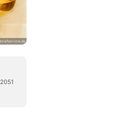
briefservice.de
12051