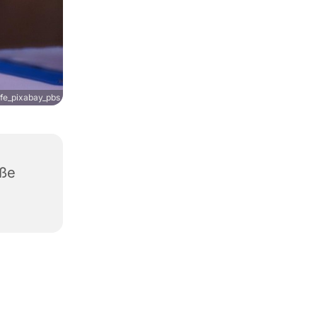
fe_pixabay_pbs
aße