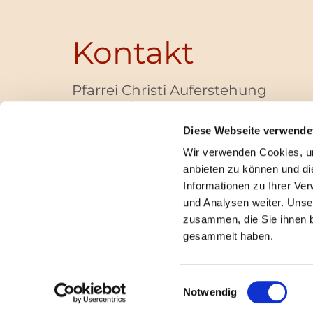
Kontakt
Pfarrei Christi Auferstehung
Bayernallee 28
14052 Berlin
Diese Webseite verwende
+49 (0)30 / 30 00 03 -40
Wir verwenden Cookies, um
pfarrbuero@christi-auferstehung.net
anbieten zu können und di
IBAN DE62 3706 0193 6006 9310 04
Informationen zu Ihrer Ve
und Analysen weiter. Unse
zusammen, die Sie ihnen b
I
gesammelt haben.
Einwilligungsauswahl
Notwendig