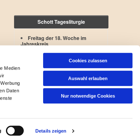
Schott Tagesliturgie
Freitag der 18. Woche im
Jahreskreis
Hl. Kajetan
,
Hl. Xystus II.
Lesejahr: A II, Stb: II. Woche
Cookies zulassen
le Medien
ir
Auswahl erlauben
, Werbung
ren Daten
Nur notwendige Cookies
ienste
gin
g
Details zeigen