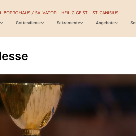
RL BORROMÄUS / SALVATOR
HEILIG GEIST
ST. CANISIUS
Gottesdienst
Sakramente
Angebote
Se
Messe