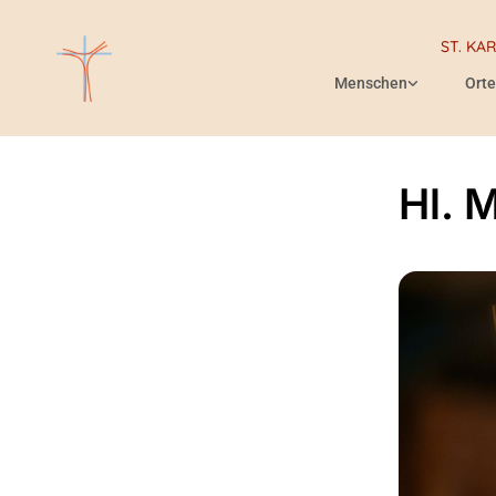
ST. KA
Menschen
Orte
Hl. 