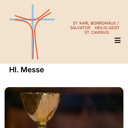
ST. KARL BORROMÄUS /
SALVATOR
HEILIG GEIST
ST. CANISIUS
Hl. Messe