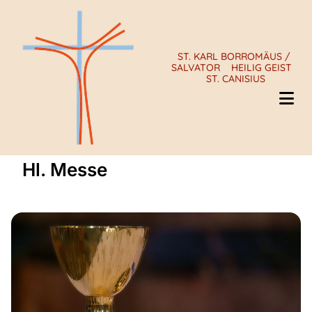
ST. KARL BORROMÄUS /
SALVATOR
HEILIG GEIST
ST. CANISIUS
Hl. Messe