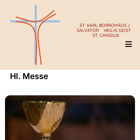
ST. KARL BORROMÄUS /
SALVATOR
HEILIG GEIST
ST. CANISIUS
Hl. Messe