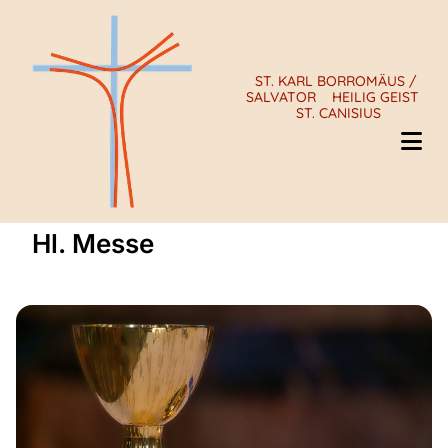
ST. KARL BORROMÄUS /
SALVATOR
HEILIG GEIST
ST. CANISIUS
Hl. Messe