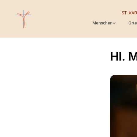
ST. KA
Menschen
Orte
Hl. 