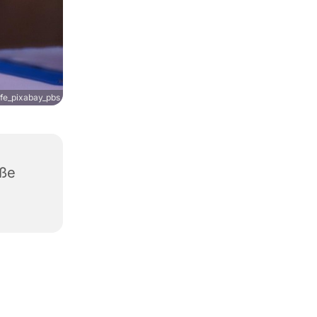
fe_pixabay_pbs
aße