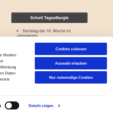
Schott Tagesliturgie
Samstag der 18. Woche im
Jahreskreis
Hl. Dominikus
Lesejahr: A II, Stb: II. Woche
Cookies zulassen
le Medien
ir
Auswahl erlauben
, Werbung
ren Daten
Nur notwendige Cookies
ienste
gin
g
Details zeigen