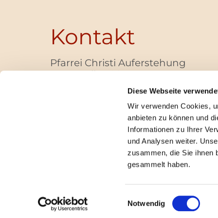
Kontakt
Pfarrei Christi Auferstehung
Bayernallee 28
14052 Berlin
Diese Webseite verwende
+49 (0)30 / 30 00 03 -40
Wir verwenden Cookies, um
pfarrbuero@christi-auferstehung.net
anbieten zu können und di
IBAN DE62 3706 0193 6006 9310 04
Informationen zu Ihrer Ve
und Analysen weiter. Unse
zusammen, die Sie ihnen b
I
gesammelt haben.
Einwilligungsauswahl
Notwendig