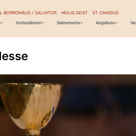
RL BORROMÄUS / SALVATOR
HEILIG GEIST
ST. CANISIUS
Gottesdienst
Sakramente
Angebote
Se
Messe