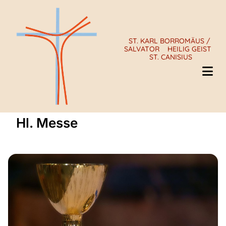
ST. KARL BORROMÄUS /
SALVATOR
HEILIG GEIST
ST. CANISIUS
Hl. Messe