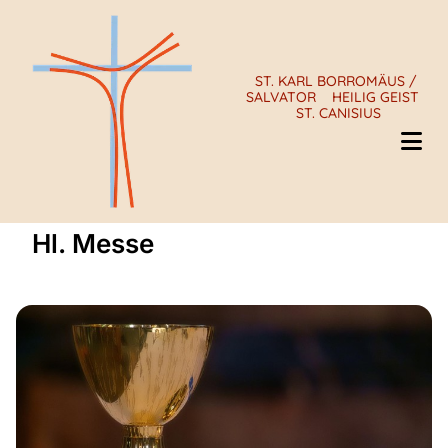
ST. KARL BORROMÄUS /
SALVATOR
HEILIG GEIST
ST. CANISIUS
Hl. Messe