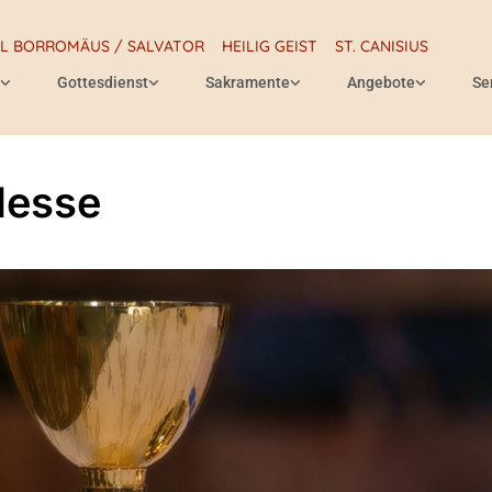
RL BORROMÄUS / SALVATOR
HEILIG GEIST
ST. CANISIUS
Gottesdienst
Sakramente
Angebote
Se
Messe