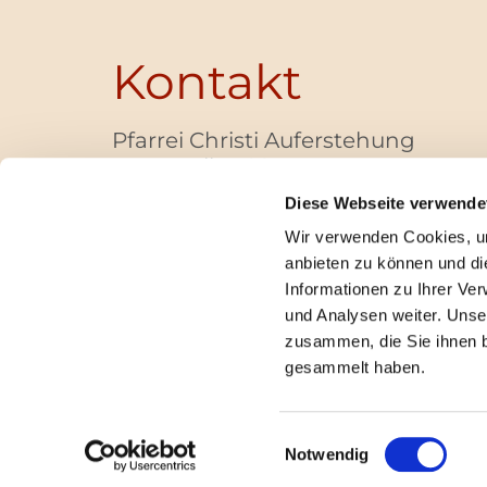
Kontakt
Pfarrei Christi Auferstehung
Bayernallee 28
14052 Berlin
Diese Webseite verwende
+49 (0)30 / 30 00 03 -40
Wir verwenden Cookies, um
pfarrbuero@christi-auferstehung.net
anbieten zu können und di
IBAN DE62 3706 0193 6006 9310 04
Informationen zu Ihrer Ve
und Analysen weiter. Unse
zusammen, die Sie ihnen b
I
gesammelt haben.
Einwilligungsauswahl
Notwendig