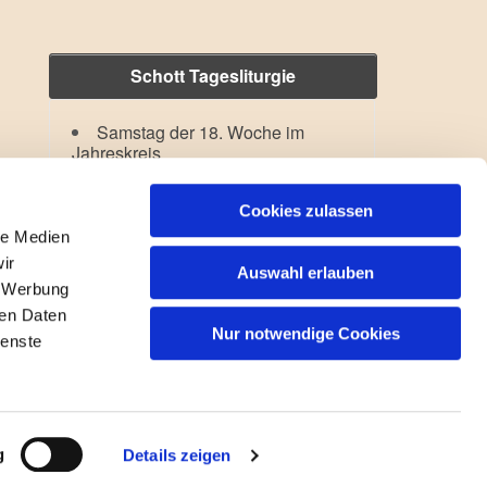
Schott Tagesliturgie
Samstag der 18. Woche im
Jahreskreis
Hl. Dominikus
Lesejahr: A II, Stb: II. Woche
Cookies zulassen
le Medien
ir
Auswahl erlauben
, Werbung
ren Daten
Nur notwendige Cookies
ienste
gin
g
Details zeigen