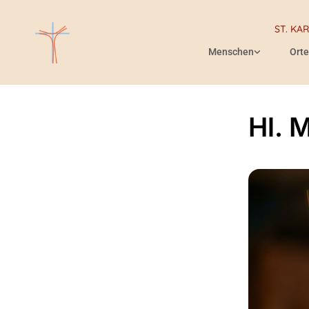
ST. KA
Menschen
Orte
Hl. 