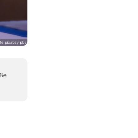
fe_pixabay_pbs
aße