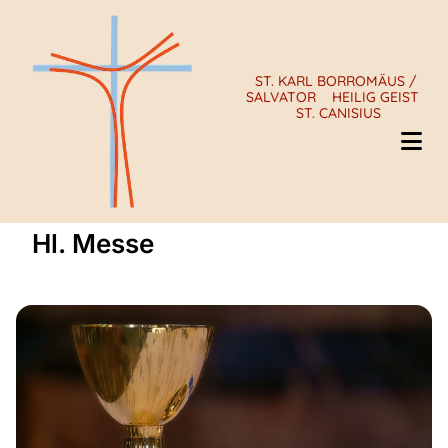
ST. KARL BORROMÄUS /
SALVATOR
HEILIG GEIST
ST. CANISIUS
Hl. Messe