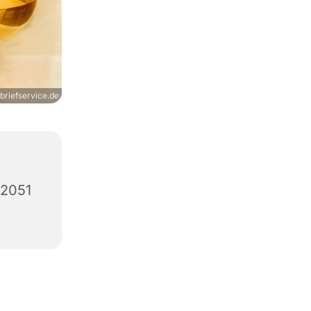
briefservice.de
12051