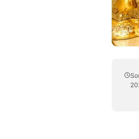
So
20