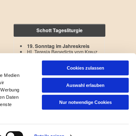
Schott Tagesliturgie
19. Sonntag im Jahreskreis
Hl. Teresia Benedicta vom Kreuz
Lesejahr: A II, Stb: III. Woche
Cookies zulassen
le Medien
ir
Auswahl erlauben
, Werbung
ren Daten
Nur notwendige Cookies
ienste
gin
g