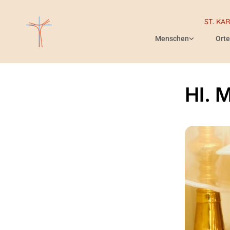
ST. KA
Menschen
Orte
Hl. 