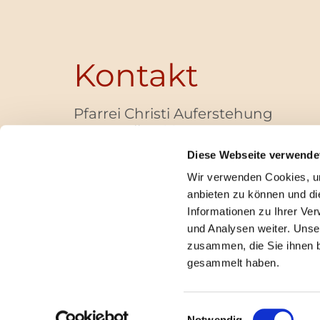
Kontakt
Pfarrei Christi Auferstehung
Bayernallee 28
14052 Berlin
Diese Webseite verwende
+49 (0)30 / 30 00 03 -40
Wir verwenden Cookies, um
pfarrbuero@christi-auferstehung.net
anbieten zu können und di
IBAN DE62 3706 0193 6006 9310 04
Informationen zu Ihrer Ve
und Analysen weiter. Unse
zusammen, die Sie ihnen b
I
gesammelt haben.
Einwilligungsauswahl
Notwendig