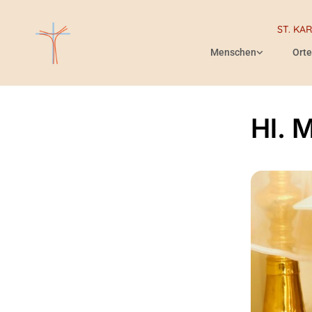
ST. KA
Menschen
Orte
Hl. 