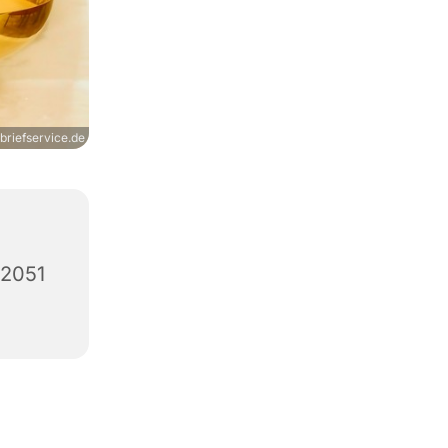
briefservice.de
12051