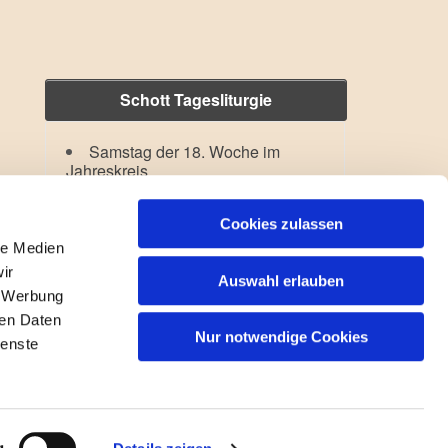
Schott Tagesliturgie
Samstag der 18. Woche im
Jahreskreis
Hl. Dominikus
Lesejahr: A II, Stb: II. Woche
Cookies zulassen
le Medien
ir
Auswahl erlauben
, Werbung
ren Daten
Nur notwendige Cookies
ienste
gin
g