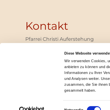
Kontakt
Pfarrei Christi Auferstehung
Bayernallee 28
14052 Berlin
Diese Webseite verwende
+49 (0)30 / 30 00 03 -40
Wir verwenden Cookies, um
pfarrbuero@christi-auferstehung.net
anbieten zu können und di
IBAN DE62 3706 0193 6006 9310 04
Informationen zu Ihrer Ve
und Analysen weiter. Unse
zusammen, die Sie ihnen b
I
gesammelt haben.
Einwilligungsauswahl
Notwendig