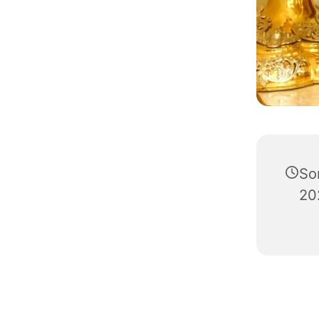
So
20