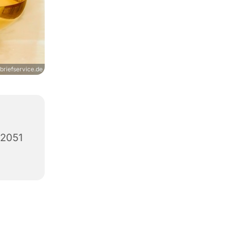
briefservice.de
12051