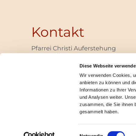
Kontakt
Pfarrei Christi Auferstehung
Bayernallee 28
14052 Berlin
Diese Webseite verwende
+49 (0)30 / 30 00 03 -40
Wir verwenden Cookies, um
pfarrbuero@christi-auferstehung.net
anbieten zu können und di
IBAN DE62 3706 0193 6006 9310 04
Informationen zu Ihrer Ve
und Analysen weiter. Unse
zusammen, die Sie ihnen b
I
gesammelt haben.
Einwilligungsauswahl
Notwendig