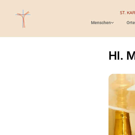
ST. KA
Menschen
Orte
Hl. 