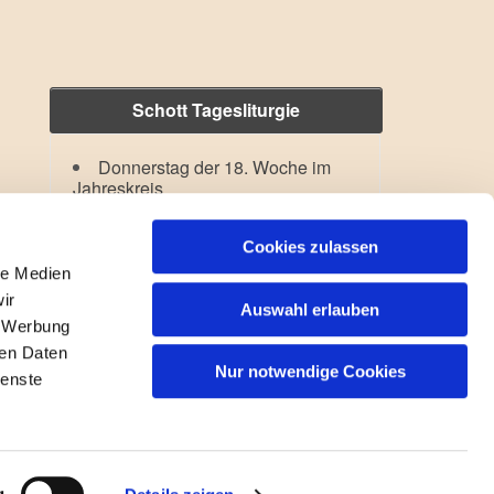
Schott Tagesliturgie
Donnerstag der 18. Woche im
Jahreskreis
Verklärung des Herrn
Lesejahr: A II, Stb: II. Woche
Cookies zulassen
le Medien
ir
Auswahl erlauben
, Werbung
ren Daten
Nur notwendige Cookies
ienste
gin
g