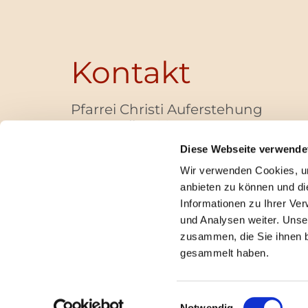
Kontakt
Pfarrei Christi Auferstehung
Bayernallee 28
14052 Berlin
Diese Webseite verwende
+49 (0)30 / 30 00 03 -40
Wir verwenden Cookies, um
pfarrbuero@christi-auferstehung.net
anbieten zu können und di
IBAN DE62 3706 0193 6006 9310 04
Informationen zu Ihrer Ve
und Analysen weiter. Unse
zusammen, die Sie ihnen b
I
gesammelt haben.
Einwilligungsauswahl
Notwendig