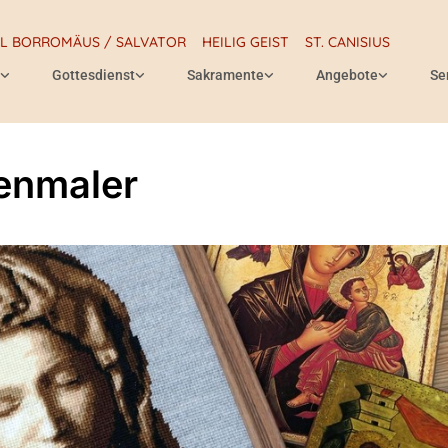
RL BORROMÄUS / SALVATOR
HEILIG GEIST
ST. CANISIUS
Gottesdienst
Sakramente
Angebote
Se
enmaler