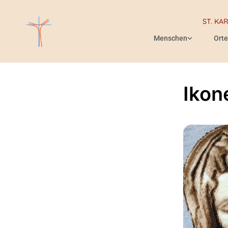
ST. KA
Menschen
Orte
Ikon