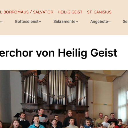
RL BORROMÄUS / SALVATOR
HEILIG GEIST
ST. CANISIUS
Gottesdienst
Sakramente
Angebote
Se
erchor von Heilig Geist