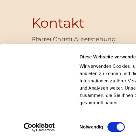
Kontakt
Pfarrei Christi Auferstehung
Bayernallee 28
14052 Berlin
Diese Webseite verwende
+49 (0)30 / 30 00 03 -40
Wir verwenden Cookies, um
pfarrbuero@christi-auferstehung.net
anbieten zu können und di
IBAN DE62 3706 0193 6006 9310 04
Informationen zu Ihrer Ve
und Analysen weiter. Unse
zusammen, die Sie ihnen b
I
gesammelt haben.
Einwilligungsauswahl
Notwendig