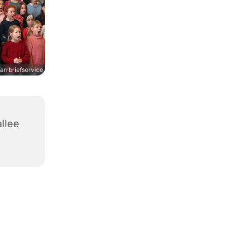
arrbriefservice
allee