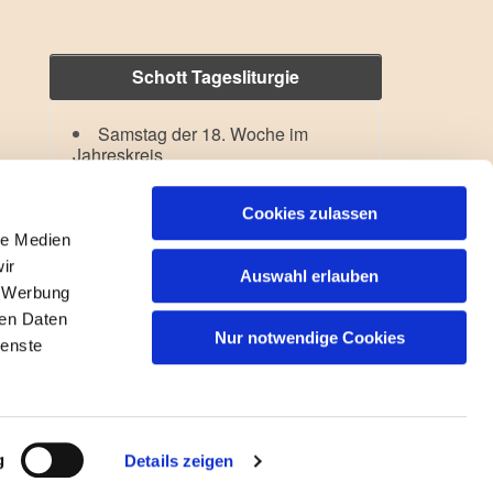
Schott Tagesliturgie
Samstag der 18. Woche im
Jahreskreis
Hl. Dominikus
Lesejahr: A II, Stb: II. Woche
Cookies zulassen
le Medien
ir
Auswahl erlauben
, Werbung
ren Daten
Nur notwendige Cookies
ienste
gin
g
Details zeigen