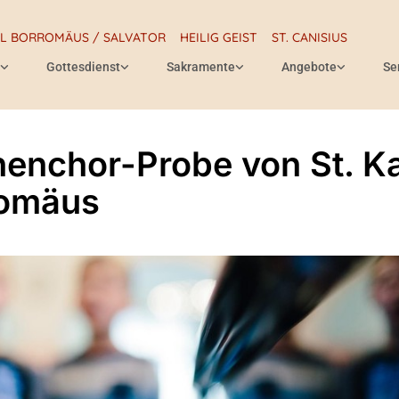
RL BORROMÄUS / SALVATOR
HEILIG GEIST
ST. CANISIUS
Gottesdienst
Sakramente
Angebote
Se
henchor-Probe von St. Ka
romäus