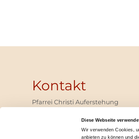
Kontakt
Pfarrei Christi Auferstehung
Bayernallee 28
14052 Berlin
Diese Webseite verwende
+49 (0)30 / 30 00 03 -40
Wir verwenden Cookies, um
pfarrbuero@christi-auferstehung.net
anbieten zu können und di