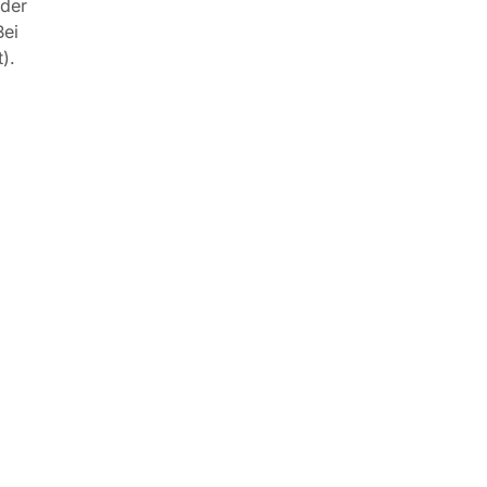
 der
Bei
t).