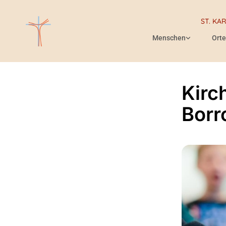
ST. KA
Menschen
Orte
Kirc
Bor